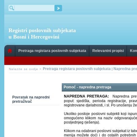
Registri poslovnih subjekata
u Bosni i Hercegovini
Pretraga registara poslovnih subjekata
Relevantni propisi
Kon
Pretraga registara poslovnih subjekata
Napredna pre
|
Nalazite se ovdje >
Pomoć - napredna pretraga
NAPREDNA PRETRAGA:
Napredna pretr
Povratak na napredni
poput: sjedišta, perioda registracije, p
pretraživač
registrovane djelatnosti, i sl. Po unošenju 
Ukoliko postoje poslovni subjekti koji ispunj
omogućeno klikom na naziv odgovarajuće k
posljednjeg rješenja).
Klikom na odabrani poslovni subjekat iz tab
menija možete doći i do ostalih potrebnih 