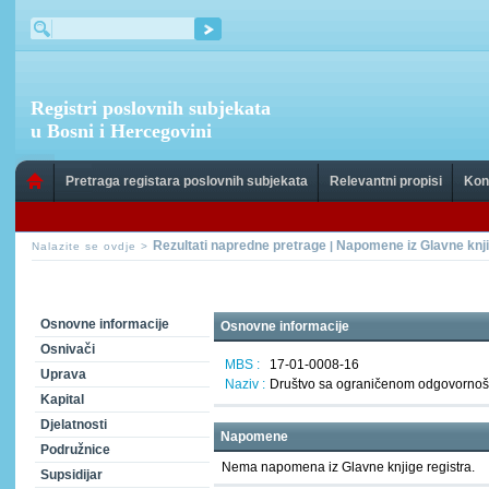
Registri poslovnih subjekata
u Bosni i Hercegovini
Pretraga registara poslovnih subjekata
Relevantni propisi
Kon
Rezultati napredne pretrage
Napomene iz Glavne knji
|
Nalazite se ovdje >
Osnovne informacije
Osnovne informacije
Osnivači
MBS :
17-01-0008-16
Uprava
Naziv :
Društvo sa ograničenom odgovornoš
Kapital
Djelatnosti
Napomene
Podružnice
Nema napomena iz Glavne knjige registra.
Supsidijar