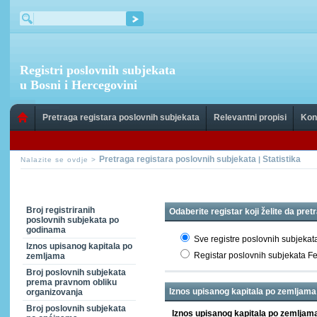
Registri poslovnih subjekata
u Bosni i Hercegovini
Pretraga registara poslovnih subjekata
Relevantni propisi
Kon
Pretraga registara poslovnih subjekata
Statistika
|
Nalazite se ovdje >
Broj registriranih
Odaberite registar koji želite da pret
poslovnih subjekata po
godinama
Sve registre poslovnih subjekat
Iznos upisanog kapitala po
Registar poslovnih subjekata F
zemljama
Broj poslovnih subjekata
prema pravnom obliku
Iznos upisanog kapitala po zemljama
organizovanja
Broj poslovnih subjekata
Iznos upisanog kapitala po zemlj