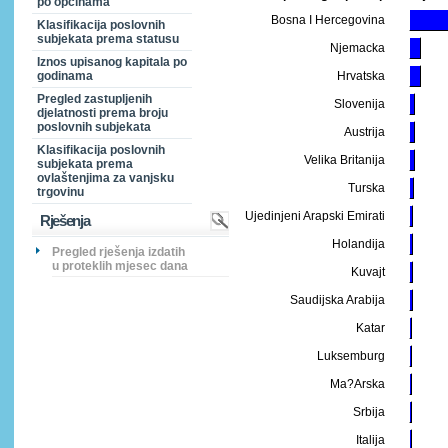
po općinama
Bosna I Hercegovina
Klasifikacija poslovnih
subjekata prema statusu
Njemacka
Iznos upisanog kapitala po
godinama
Hrvatska
Pregled zastupljenih
Slovenija
djelatnosti prema broju
poslovnih subjekata
Austrija
Klasifikacija poslovnih
Velika Britanija
subjekata prema
ovlaštenjima za vanjsku
Turska
trgovinu
Ujedinjeni Arapski Emirati
Rješenja
Holandija
Pregled rješenja izdatih
u proteklih mjesec dana
Kuvajt
Saudijska Arabija
Katar
Luksemburg
Ma?Arska
Srbija
Italija