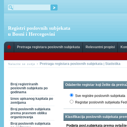
Registri poslovnih subjekata
u Bosni i Hercegovini
Pretraga registara poslovnih subjekata
Relevantni propisi
Kon
Pretraga registara poslovnih subjekata
Statistika
|
Nalazite se ovdje >
Broj registriranih
Odaberite registar koji želite da pretra
poslovnih subjekata po
godinama
Sve registre poslovnih subjekata
Iznos upisanog kapitala po
Registar poslovnih subjekata Fed
zemljama
Broj poslovnih subjekata
prema pravnom obliku
Klasifikacija poslovnih subjekata pre
organizovanja
Broj poslovnih subjekata
Podjela posl.subjekata prema ovlaš