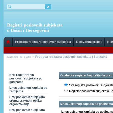
Registri poslovnih subjekata
u Bosni i Hercegovini
Pretraga registara poslovnih subjekata
Relevantni propisi
Kon
Pretraga registara poslovnih subjekata
Statistika
|
Nalazite se ovdje >
Broj registriranih
Odaberite registar koji želite da pret
poslovnih subjekata po
godinama
Sve registre poslovnih subjekat
Iznos upisanog kapitala po
Registar poslovnih subjekata F
zemljama
Broj poslovnih subjekata
prema pravnom obliku
Iznos upisanog kapitala po godinama
organizovanja
Broj poslovnih subjekata
Iznos upisanog kapitala po godin