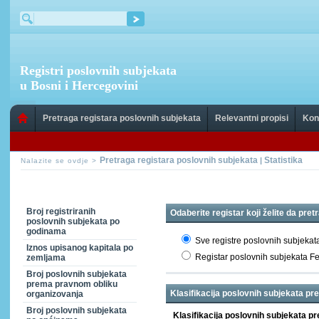
Registri poslovnih subjekata
u Bosni i Hercegovini
Pretraga registara poslovnih subjekata
Relevantni propisi
Kon
Pretraga registara poslovnih subjekata
Statistika
|
Nalazite se ovdje >
Broj registriranih
Odaberite registar koji želite da pret
poslovnih subjekata po
godinama
Sve registre poslovnih subjekat
Iznos upisanog kapitala po
Registar poslovnih subjekata F
zemljama
Broj poslovnih subjekata
prema pravnom obliku
Klasifikacija poslovnih subjekata p
organizovanja
Broj poslovnih subjekata
Klasifikacija poslovnih subjekat