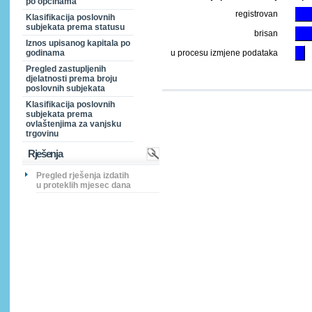
po općinama
registrovan
Klasifikacija poslovnih
subjekata prema statusu
brisan
Iznos upisanog kapitala po
godinama
u procesu izmjene podataka
Pregled zastupljenih
djelatnosti prema broju
poslovnih subjekata
Klasifikacija poslovnih
subjekata prema
ovlaštenjima za vanjsku
trgovinu
Rješenja
Pregled rješenja izdatih
u proteklih mjesec dana