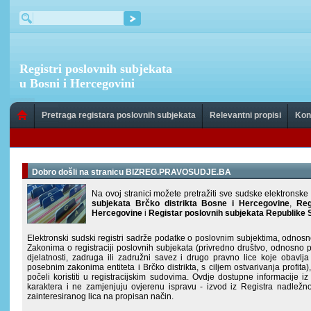
Registri poslovnih subjekata
u Bosni i Hercegovini
Pretraga registara poslovnih subjekata
Relevantni propisi
Kon
Dobro došli na stranicu BIZREG.PRAVOSUDJE.BA
Na ovoj stranici možete pretražiti sve sudske elektronske
subjekata Brčko distrikta Bosne i Hercegovine
,
Regi
Hercegovine
i
Registar poslovnih subjekata Republike 
Elektronski sudski registri sadrže podatke o poslovnim subjektima, odnosn
Zakonima o registraciji poslovnih subjekata (privredno društvo, odnosno
djelatnosti, zadruga ili zadružni savez i drugo pravno lice koje obavlj
posebnim zakonima entiteta i Brčko distrikta, s ciljem ostvarivanja profit
počeli koristiti u registracijskim sudovima. Ovdje dostupne informacije iz
karaktera i ne zamjenjuju ovjerenu ispravu - izvod iz Registra nadležn
zainteresiranog lica na propisan način.