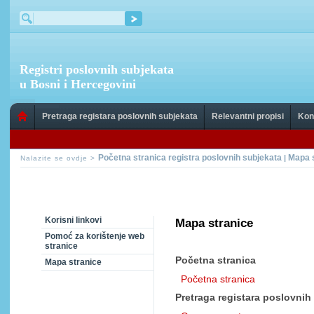
Registri poslovnih subjekata
u Bosni i Hercegovini
Pretraga registara poslovnih subjekata
Relevantni propisi
Kon
Početna stranica registra poslovnih subjekata
Mapa 
|
Nalazite se ovdje >
Korisni linkovi
Mapa stranice
Pomoć za korištenje web
stranice
Početna stranica
Mapa stranice
Početna stranica
Pretraga registara poslovnih