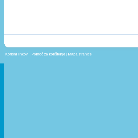
Korisni linkovi
|
Pomoć za korištenje
|
Mapa stranice