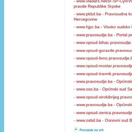
-
www.vladars.net/sr-SP-Cyrl/Vl
pravde Republike Srpske
-
www.pkbd.ba - Pravosudna kom
Hercegovine
-
www.hjpc.ba - Visoko sudsko i
-
www.pravosudje.ba - Portal p
-
www.opsud-bihac.pravosudje.
-
www.opsud-gorazde.pravosudj
-
www.opsud-livno.pravosudje.b
-
www.opsud-mostar.pravosudje
-
www.opsud-travnik.pravosudje
-
www.pravosudje.ba - Općinski
-
www.oss.ba - Općinski sud Sa
-
www.opsud-sirokibrijeg.pravos
-
www.pravosudje.ba - Općinski
-
www.opsud-zenica.pravosudje
-
www.osbd.ba - Osnovni sud Br
Povratak na vrh