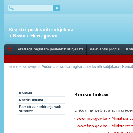
Registri poslovnih subjekata
u Bosni i Hercegovini
Pretraga registara poslovnih subjekata
Relevantni propisi
Kon
Početna stranica registra poslovnih subjekata
Konta
|
Nalazite se ovdje >
Kontakt
Korisni linkovi
Korisni linkovi
Pomoć za korištenje web
Linkovi na web stranici navede
stranice
-
www.mpr.gov.ba - Ministarstv
-
www.fmp.gov.ba - Ministarstv