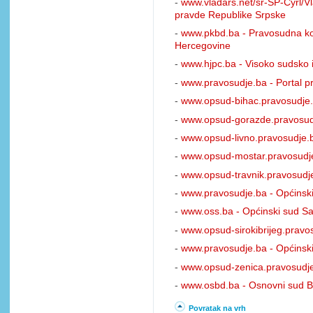
-
www.vladars.net/sr-SP-Cyrl/Vl
pravde Republike Srpske
-
www.pkbd.ba - Pravosudna kom
Hercegovine
-
www.hjpc.ba - Visoko sudsko i
-
www.pravosudje.ba - Portal p
-
www.opsud-bihac.pravosudje.
-
www.opsud-gorazde.pravosudj
-
www.opsud-livno.pravosudje.b
-
www.opsud-mostar.pravosudje
-
www.opsud-travnik.pravosudje
-
www.pravosudje.ba - Općinski
-
www.oss.ba - Općinski sud Sa
-
www.opsud-sirokibrijeg.pravos
-
www.pravosudje.ba - Općinski
-
www.opsud-zenica.pravosudje
-
www.osbd.ba - Osnovni sud Br
Povratak na vrh