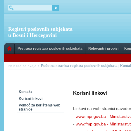
Registri poslovnih subjekata
u Bosni i Hercegovini
Pretraga registara poslovnih subjekata
Relevantni propisi
Kon
Početna stranica registra poslovnih subjekata
Konta
|
Nalazite se ovdje >
Kontakt
Korisni linkovi
Korisni linkovi
Pomoć za korištenje web
Linkovi na web stranici navede
stranice
-
www.mpr.gov.ba - Ministarstv
-
www.fmp.gov.ba - Ministarstv