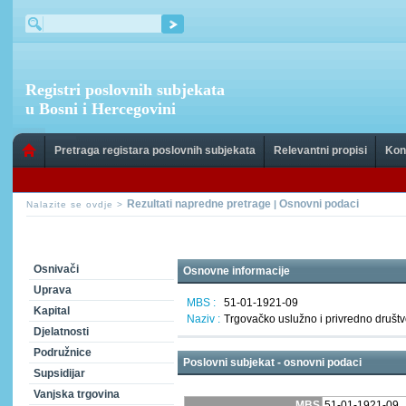
Registri poslovnih subjekata
u Bosni i Hercegovini
Pretraga registara poslovnih subjekata
Relevantni propisi
Kon
Rezultati napredne pretrage
Osnovni podaci
|
Nalazite se ovdje >
Osnivači
Osnovne informacije
Uprava
MBS :
51-01-1921-09
Kapital
Naziv :
Trgovačko uslužno i privredno društ
Djelatnosti
Podružnice
Poslovni subjekat - osnovni podaci
Supsidijar
Vanjska trgovina
MBS
51-01-1921-09