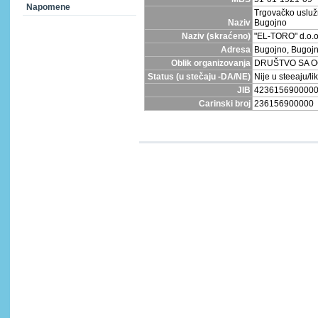
Napomene
Trgovačko usluž
Naziv
Bugojno
Naziv (skraćeno)
"EL-TORO" d.o.o
Adresa
Bugojno, Bugoj
Oblik organizovanja
DRUŠTVO SA 
Status (u stečaju -DA/NE)
Nije u steeaju/lik
JIB
423615690000
Carinski broj
236156900000