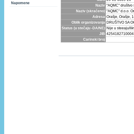
Napomene
Naziv
"AQMC" društvo
Naziv (skraćeno)
"AQMC" d.o.o. O
Adresa
Orašje, Orašje, 1
Oblik organizovanja
DRUŠTVO SA 
Status (u stečaju -DA/NE)
Nije u steeaju/lik
JIB
4254182710004
Carinski broj