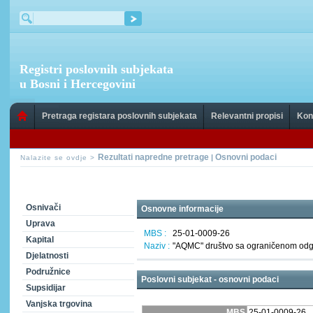
Registri poslovnih subjekata
u Bosni i Hercegovini
Pretraga registara poslovnih subjekata
Relevantni propisi
Kon
Rezultati napredne pretrage
Osnovni podaci
|
Nalazite se ovdje >
Osnivači
Osnovne informacije
Uprava
MBS :
25-01-0009-26
Kapital
Naziv :
"AQMC" društvo sa ograničenom od
Djelatnosti
Podružnice
Poslovni subjekat - osnovni podaci
Supsidijar
Vanjska trgovina
MBS
25-01-0009-26