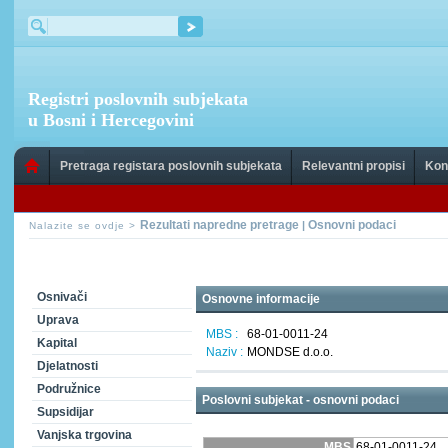
Registri poslovnih subjekata
u Bosni i Hercegovini
Pretraga registara poslovnih subjekata
Relevantni propisi
Kon
Rezultati napredne pretrage
Osnovni podaci
|
Nalazite se ovdje >
Osnivači
Osnovne informacije
Uprava
MBS :
68-01-0011-24
Kapital
Naziv :
MONDSE d.o.o.
Djelatnosti
Podružnice
Poslovni subjekat - osnovni podaci
Supsidijar
Vanjska trgovina
MBS
68-01-0011-24