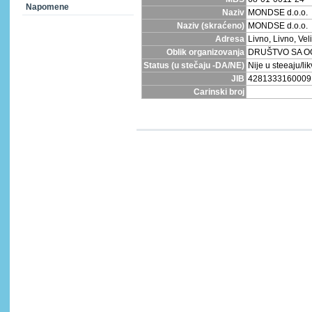
Napomene
Naziv
MONDSE d.o.o.
Naziv (skraćeno)
MONDSE d.o.o.
Adresa
Livno, Livno, Vel
Oblik organizovanja
DRUŠTVO SA 
Status (u stečaju -DA/NE)
Nije u steeaju/lik
JIB
4281333160009
Carinski broj